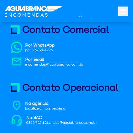
Contato Comercial
Por WhatsApp
(21) 96730-4726
Por Email
encomendas@aguiabranca.com.br
Contato Operacional
Na agência
Localize a mais próxima
No SAC
0800 725 1211 | sac@aguiabranca.com.br