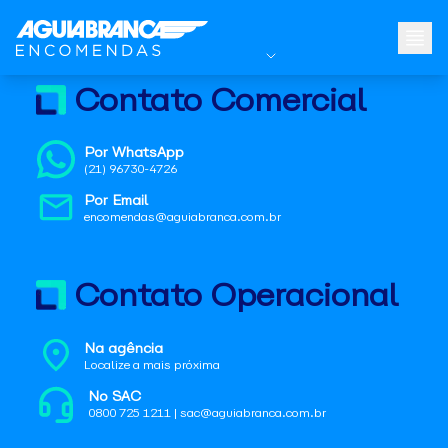
Contato Comercial
Por WhatsApp
(21) 96730-4726
Por Email
encomendas@aguiabranca.com.br
Contato Operacional
Na agência
Localize a mais próxima
No SAC
0800 725 1211 | sac@aguiabranca.com.br