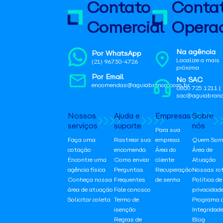
Contato
Conta
Comercial
Operac
Na agência
Por WhatsApp
Localize a mais
(21) 96730-4726
próxima
Por Email
No SAC
encomendas@aguiabranca.com.br
0800 725 1211 |
sac@aguiabranc
Nossos
Ajuda e
Empresas
Sobre
serviços
suporte
nós
Para sua
Faça uma
Rastrear sua
empresa
Quem Som
cotação
encomenda
Área do
Área de
Encontre uma
Como enviar
cliente
Atuação
agência física
Perguntas
Recuperação
Nossas ro
Conheça nossa
Frequentes
de senha
Política de
área de atuação
Fale conosco
privacidad
Solicitar coleta
Termo de
Programa 
isenção
Integridad
Regras de
Blog