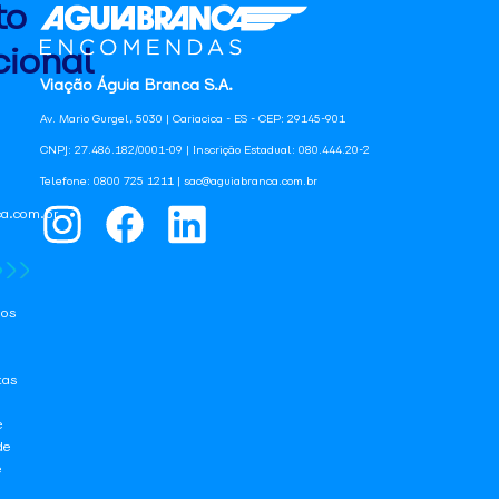
to
ional
Viação Águia Branca S.A.
Av. Mario Gurgel, 5030 | Cariacica - ES - CEP: 29145-901
CNPJ: 27.486.182/0001-09 | Inscrição Estadual: 080.444.20-2
Telefone: 0800 725 1211 | sac@aguiabranca.com.br
a.com.br
os
tas
e
de
e