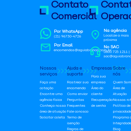
Contato
Conta
Comercial
Operac
Na agência
Por WhatsApp
Localize a mais
(21) 96730-4726
próxima
Por Email
No SAC
encomendas@aguiabranca.com.br
0800 725 1211 |
sac@aguiabranc
Nossos
Ajuda e
Empresas
Sobre
serviços
suporte
nós
Para sua
Faça uma
Rastrear sua
empresa
Quem Som
cotação
encomenda
Área do
Área de
Encontre uma
Como enviar
cliente
Atuação
agência física
Perguntas
Recuperação
Nossas ro
Conheça nossa
Frequentes
de senha
Política de
área de atuação
Fale conosco
privacidad
Solicitar coleta
Termo de
Programa 
isenção
Integridad
Regras de
Blog