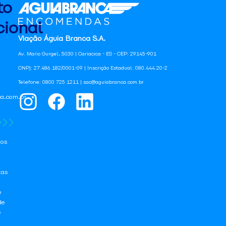
to
ional
Viação Águia Branca S.A.
Av. Mario Gurgel, 5030 | Cariacica - ES - CEP: 29145-901
CNPJ: 27.486.182/0001-09 | Inscrição Estadual: 080.444.20-2
Telefone: 0800 725 1211 | sac@aguiabranca.com.br
a.com.br
os
tas
e
de
e