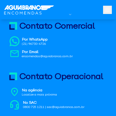
Contato Comercial
Por WhatsApp
(21) 96730-4726
Por Email
encomendas@aguiabranca.com.br
Contato Operacional
Na agência
Localize a mais próxima
No SAC
0800 725 1211 | sac@aguiabranca.com.br