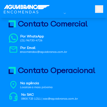
Contato Comercial
Por WhatsApp
(21) 96730-4726
Por Email
encomendas@aguiabranca.com.br
Contato Operacional
Na agência
Localize a mais próxima
No SAC
0800 725 1211 | sac@aguiabranca.com.br