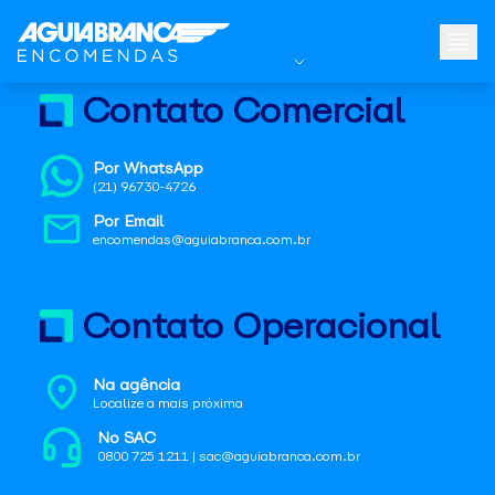
Contato Comercial
Por WhatsApp
(21) 96730-4726
Por Email
encomendas@aguiabranca.com.br
Contato Operacional
Na agência
Localize a mais próxima
No SAC
0800 725 1211 | sac@aguiabranca.com.br