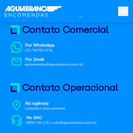
Contato Comercial
Por WhatsApp
(21) 96730-4726
Por Email
encomendas@aguiabranca.com.br
Contato Operacional
Na agência
Localize a mais próxima
No SAC
0800 725 1211 | sac@aguiabranca.com.br