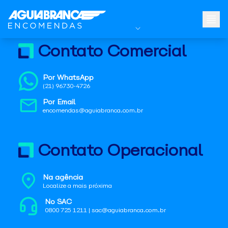
Contato Comercial
Por WhatsApp
(21) 96730-4726
Por Email
encomendas@aguiabranca.com.br
Contato Operacional
Na agência
Localize a mais próxima
No SAC
0800 725 1211 | sac@aguiabranca.com.br