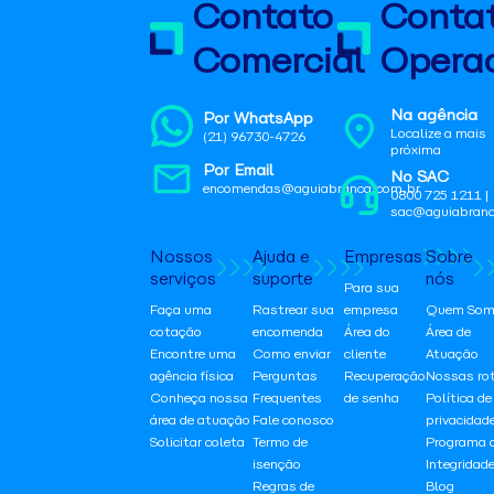
Contato
Conta
Comercial
Operac
Na agência
Por WhatsApp
Localize a mais
(21) 96730-4726
próxima
Por Email
No SAC
encomendas@aguiabranca.com.br
0800 725 1211 |
sac@aguiabranc
Nossos
Ajuda e
Empresas
Sobre
serviços
suporte
nós
Para sua
Faça uma
Rastrear sua
empresa
Quem Som
cotação
encomenda
Área do
Área de
Encontre uma
Como enviar
cliente
Atuação
agência física
Perguntas
Recuperação
Nossas ro
Conheça nossa
Frequentes
de senha
Política de
área de atuação
Fale conosco
privacidad
Solicitar coleta
Termo de
Programa 
isenção
Integridad
Regras de
Blog