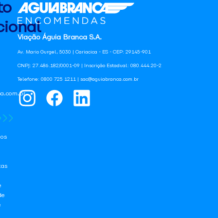
to
ional
Viação Águia Branca S.A.
Av. Mario Gurgel, 5030 | Cariacica - ES - CEP: 29145-901
CNPJ: 27.486.182/0001-09 | Inscrição Estadual: 080.444.20-2
Telefone: 0800 725 1211 | sac@aguiabranca.com.br
a.com.br
os
tas
e
de
e