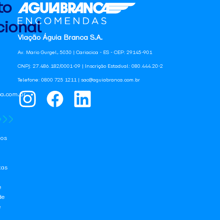
to
ional
Viação Águia Branca S.A.
Av. Mario Gurgel, 5030 | Cariacica - ES - CEP: 29145-901
CNPJ: 27.486.182/0001-09 | Inscrição Estadual: 080.444.20-2
Telefone: 0800 725 1211 | sac@aguiabranca.com.br
a.com.br
os
tas
e
de
e