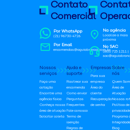
Contato
Conta
Comercial
Operac
Na agência
Por WhatsApp
Localize a mais
(21) 96730-4726
próxima
Por Email
No SAC
encomendas@aguiabranca.com.br
0800 725 1211 |
sac@aguiabranc
Nossos
Ajuda e
Empresas
Sobre
serviços
suporte
nós
Para sua
Faça uma
Rastrear sua
empresa
Quem Som
cotação
encomenda
Área do
Área de
Encontre uma
Como enviar
cliente
Atuação
agência física
Perguntas
Recuperação
Nossas ro
Conheça nossa
Frequentes
de senha
Política de
área de atuação
Fale conosco
privacidad
Solicitar coleta
Termo de
Programa 
isenção
Integridad
Regras de
Blog