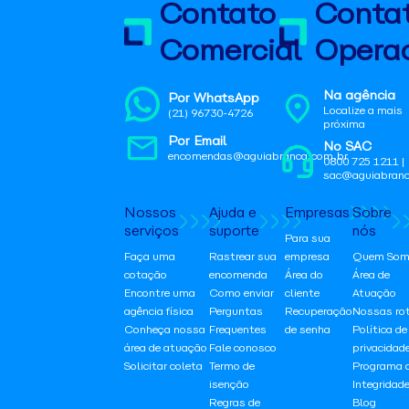
Contato
Conta
Comercial
Operac
Na agência
Por WhatsApp
Localize a mais
(21) 96730-4726
próxima
Por Email
No SAC
encomendas@aguiabranca.com.br
0800 725 1211 |
sac@aguiabranc
Nossos
Ajuda e
Empresas
Sobre
serviços
suporte
nós
Para sua
Faça uma
Rastrear sua
empresa
Quem Som
cotação
encomenda
Área do
Área de
Encontre uma
Como enviar
cliente
Atuação
agência física
Perguntas
Recuperação
Nossas ro
Conheça nossa
Frequentes
de senha
Política de
área de atuação
Fale conosco
privacidad
Solicitar coleta
Termo de
Programa 
isenção
Integridad
Regras de
Blog