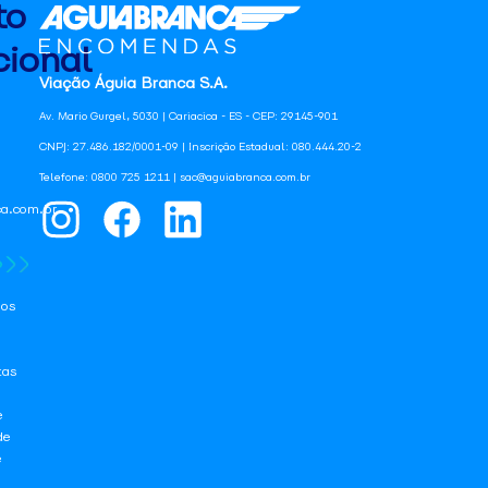
to
ional
Viação Águia Branca S.A.
Av. Mario Gurgel, 5030 | Cariacica - ES - CEP: 29145-901
CNPJ: 27.486.182/0001-09 | Inscrição Estadual: 080.444.20-2
Telefone: 0800 725 1211 | sac@aguiabranca.com.br
a.com.br
os
tas
e
de
e