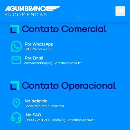
Contato Comercial
Por WhatsApp
(21) 96730-4726
Por Email
encomendas@aguiabranca.com.br
Contato Operacional
Na agência
Localize a mais próxima
No SAC
0800 725 1211 | sac@aguiabranca.com.br