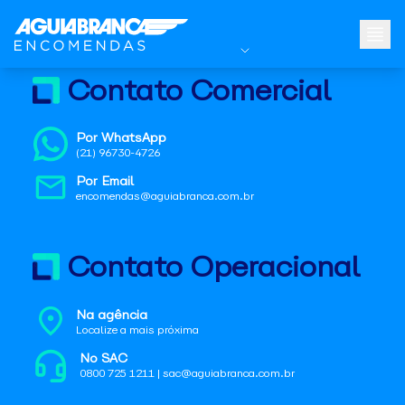
Contato Comercial
Por WhatsApp
(21) 96730-4726
Por Email
encomendas@aguiabranca.com.br
Contato Operacional
Na agência
Localize a mais próxima
No SAC
0800 725 1211 | sac@aguiabranca.com.br