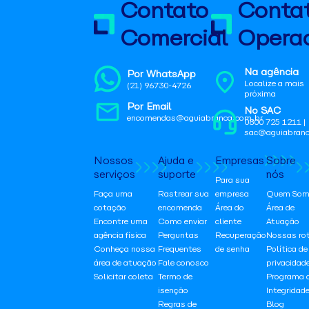
Contato
Conta
Comercial
Operac
Na agência
Por WhatsApp
Localize a mais
(21) 96730-4726
próxima
Por Email
No SAC
encomendas@aguiabranca.com.br
0800 725 1211 |
sac@aguiabranc
Nossos
Ajuda e
Empresas
Sobre
serviços
suporte
nós
Para sua
Faça uma
Rastrear sua
empresa
Quem Som
cotação
encomenda
Área do
Área de
Encontre uma
Como enviar
cliente
Atuação
agência física
Perguntas
Recuperação
Nossas ro
Conheça nossa
Frequentes
de senha
Política de
área de atuação
Fale conosco
privacidad
Solicitar coleta
Termo de
Programa 
isenção
Integridad
Regras de
Blog