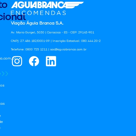
to
ional
Viação Águia Branca S.A.
Av. Mario Gurgel, 5030 | Cariacica - ES - CEP: 29145-901
CNPJ: 27.486.182/0001-09 | Inscrição Estadual: 080.444.20-2
Telefone: 0800 725 1211 | sac@aguiabranca.com.br
a.com.br
os
tas
e
de
e