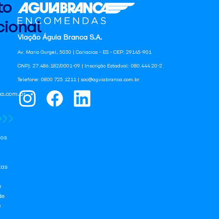
to
ional
Viação Águia Branca S.A.
Av. Mario Gurgel, 5030 | Cariacica - ES - CEP: 29145-901
CNPJ: 27.486.182/0001-09 | Inscrição Estadual: 080.444.20-2
Telefone: 0800 725 1211 | sac@aguiabranca.com.br
a.com.br
os
tas
e
de
e