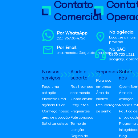
Contato
Conta
Comercial
Operac
Na agência
Por WhatsApp
Localize a mais
(21) 96730-4726
próxima
Por Email
No SAC
encomendas@aguiabranca.com.br
0800 725 1211 |
sac@aguiabranc
Nossos
Ajuda e
Empresas
Sobre
serviços
suporte
nós
Para sua
Faça uma
Rastrear sua
empresa
Quem Som
cotação
encomenda
Área do
Área de
Encontre uma
Como enviar
cliente
Atuação
agência física
Perguntas
Recuperação
Nossas ro
Conheça nossa
Frequentes
de senha
Política de
área de atuação
Fale conosco
privacidad
Solicitar coleta
Termo de
Programa 
isenção
Integridad
Regras de
Blog