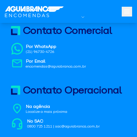
Contato Comercial
Por WhatsApp
(21) 96730-4726
Por Email
encomendas@aguiabranca.com.br
Contato Operacional
Na agência
Localize a mais próxima
No SAC
0800 725 1211 | sac@aguiabranca.com.br