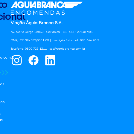
to
ional
Viação Águia Branca S.A.
Av. Mario Gurgel, 5030 | Cariacica - ES - CEP: 29145-901
CNPJ: 27.486.182/0001-09 | Inscrição Estadual: 080.444.20-2
Telefone: 0800 725 1211 | sac@aguiabranca.com.br
a.com.br
os
tas
e
de
e