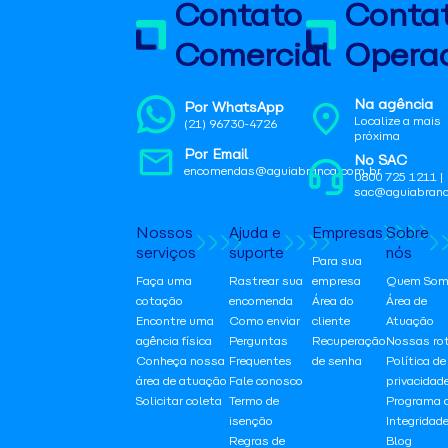
Contato
Conta
Comercial
Operac
Na agência
Por WhatsApp
Localize a mais
(21) 96730-4726
próxima
Por Email
No SAC
encomendas@aguiabranca.com.br
0800 725 1211 |
sac@aguiabranc
Nossos
Ajuda e
Empresas
Sobre
serviços
suporte
nós
Para sua
Faça uma
Rastrear sua
empresa
Quem Som
cotação
encomenda
Área do
Área de
Encontre uma
Como enviar
cliente
Atuação
agência física
Perguntas
Recuperação
Nossas ro
Conheça nossa
Frequentes
de senha
Política de
área de atuação
Fale conosco
privacidad
Solicitar coleta
Termo de
Programa 
isenção
Integridad
Regras de
Blog