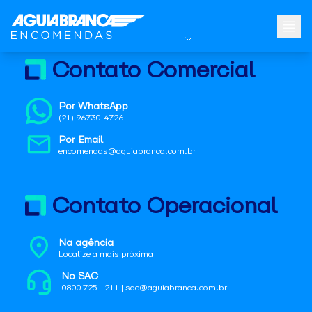
Contato Comercial
Por WhatsApp
(21) 96730-4726
Por Email
encomendas@aguiabranca.com.br
Contato Operacional
Na agência
Localize a mais próxima
No SAC
0800 725 1211 | sac@aguiabranca.com.br