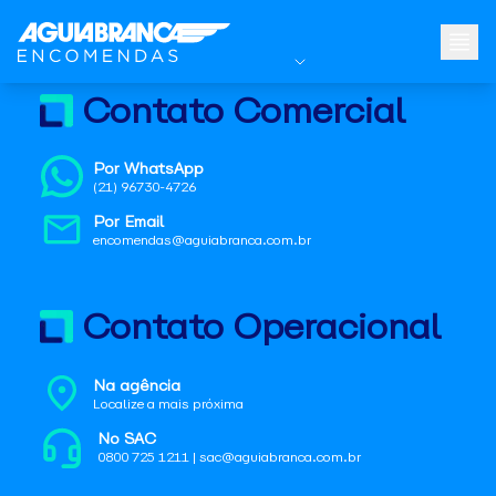
Contato Comercial
Por WhatsApp
(21) 96730-4726
Por Email
encomendas@aguiabranca.com.br
Contato Operacional
Na agência
Localize a mais próxima
No SAC
0800 725 1211 | sac@aguiabranca.com.br