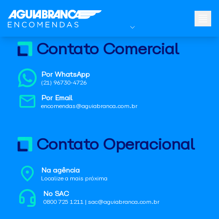
Contato Comercial
Por WhatsApp
(21) 96730-4726
Por Email
encomendas@aguiabranca.com.br
Contato Operacional
Na agência
Localize a mais próxima
No SAC
0800 725 1211 | sac@aguiabranca.com.br