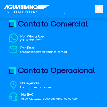
Contato Comercial
Por WhatsApp
(21) 96730-4726
Por Email
encomendas@aguiabranca.com.br
Contato Operacional
Na agência
Localize a mais próxima
No SAC
0800 725 1211 | sac@aguiabranca.com.br