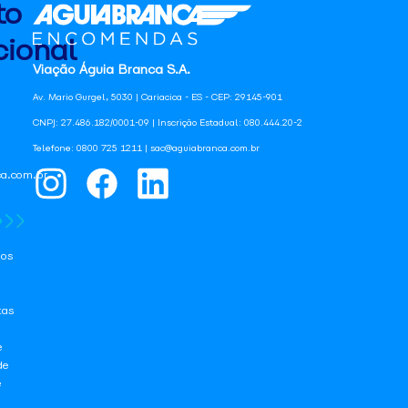
to
ional
Viação Águia Branca S.A.
Av. Mario Gurgel, 5030 | Cariacica - ES - CEP: 29145-901
CNPJ: 27.486.182/0001-09 | Inscrição Estadual: 080.444.20-2
Telefone: 0800 725 1211 | sac@aguiabranca.com.br
a.com.br
os
tas
e
de
e