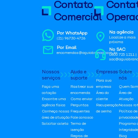
Contato
Conta
Comercial
Operac
Na agência
Por WhatsApp
Localize a mais
(21) 96730-4726
próxima
Por Email
No SAC
encomendas@aguiabranca.com.br
0800 725 1211 |
sac@aguiabranc
Nossos
Ajuda e
Empresas
Sobre
serviços
suporte
nós
Para sua
Faça uma
Rastrear sua
empresa
Quem Som
cotação
encomenda
Área do
Área de
Encontre uma
Como enviar
cliente
Atuação
agência física
Perguntas
Recuperação
Nossas ro
Conheça nossa
Frequentes
de senha
Política de
área de atuação
Fale conosco
privacidad
Solicitar coleta
Termo de
Programa 
isenção
Integridad
Regras de
Blog