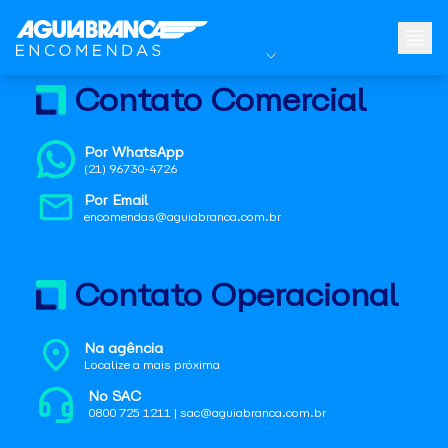
Contato Comercial
Por WhatsApp
(21) 96730-4726
Por Email
encomendas@aguiabranca.com.br
Contato Operacional
Na agência
Localize a mais próxima
No SAC
0800 725 1211 | sac@aguiabranca.com.br