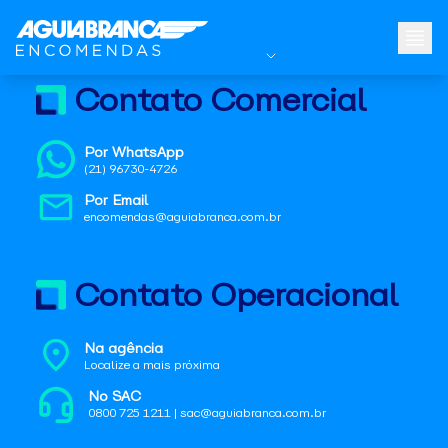
Contato Comercial
Por WhatsApp
(21) 96730-4726
Por Email
encomendas@aguiabranca.com.br
Contato Operacional
Na agência
Localize a mais próxima
No SAC
0800 725 1211 | sac@aguiabranca.com.br