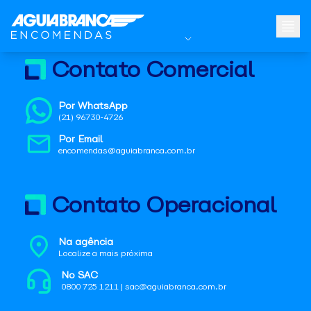
Contato Comercial
Por WhatsApp
(21) 96730-4726
Por Email
encomendas@aguiabranca.com.br
Contato Operacional
Na agência
Localize a mais próxima
No SAC
0800 725 1211 | sac@aguiabranca.com.br