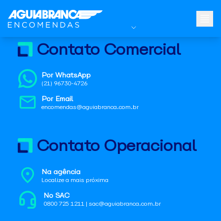
Contato Comercial
Por WhatsApp
(21) 96730-4726
Por Email
encomendas@aguiabranca.com.br
Contato Operacional
Na agência
Localize a mais próxima
No SAC
0800 725 1211 | sac@aguiabranca.com.br