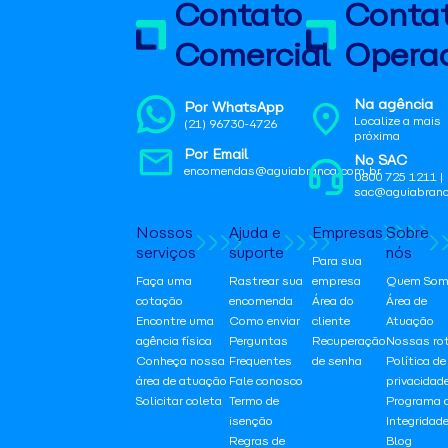
Contato
Conta
Comercial
Operac
Na agência
Por WhatsApp
Localize a mais
(21) 96730-4726
próxima
Por Email
No SAC
encomendas@aguiabranca.com.br
0800 725 1211 |
sac@aguiabranc
Nossos
Ajuda e
Empresas
Sobre
serviços
suporte
nós
Para sua
Faça uma
Rastrear sua
empresa
Quem Som
cotação
encomenda
Área do
Área de
Encontre uma
Como enviar
cliente
Atuação
agência física
Perguntas
Recuperação
Nossas ro
Conheça nossa
Frequentes
de senha
Política de
área de atuação
Fale conosco
privacidad
Solicitar coleta
Termo de
Programa 
isenção
Integridad
Regras de
Blog