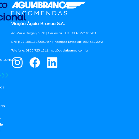
to
ional
Viação Águia Branca S.A.
Av. Mario Gurgel, 5030 | Cariacica - ES - CEP: 29145-901
CNPJ: 27.486.182/0001-09 | Inscrição Estadual: 080.444.20-2
Telefone: 0800 725 1211 | sac@aguiabranca.com.br
a.com.br
os
tas
e
de
e