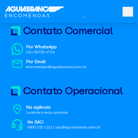
Contato Comercial
Por WhatsApp
(21) 96730-4726
Por Email
encomendas@aguiabranca.com.br
Contato Operacional
Na agência
Localize a mais próxima
No SAC
0800 725 1211 | sac@aguiabranca.com.br