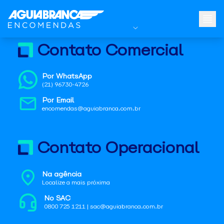
Contato Comercial
Por WhatsApp
(21) 96730-4726
Por Email
encomendas@aguiabranca.com.br
Contato Operacional
Na agência
Localize a mais próxima
No SAC
0800 725 1211 | sac@aguiabranca.com.br