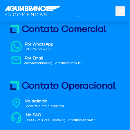
Contato Comercial
Por WhatsApp
(21) 96730-4726
Por Email
encomendas@aguiabranca.com.br
Contato Operacional
Na agência
Localize a mais próxima
No SAC
0800 725 1211 | sac@aguiabranca.com.br