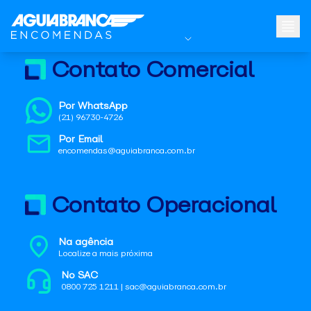
Contato Comercial
Por WhatsApp
(21) 96730-4726
Por Email
encomendas@aguiabranca.com.br
Contato Operacional
Na agência
Localize a mais próxima
No SAC
0800 725 1211 | sac@aguiabranca.com.br