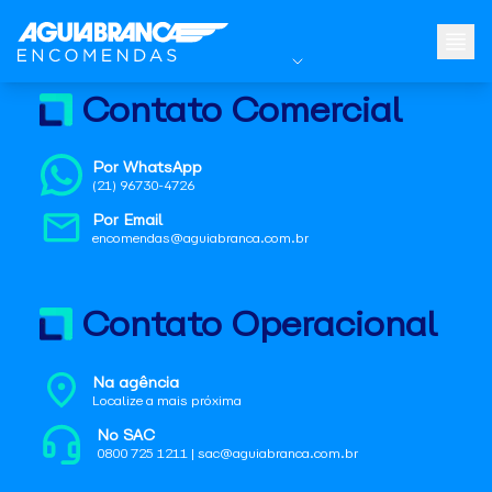
Contato Comercial
Por WhatsApp
(21) 96730-4726
Por Email
encomendas@aguiabranca.com.br
Contato Operacional
Na agência
Localize a mais próxima
No SAC
0800 725 1211 | sac@aguiabranca.com.br