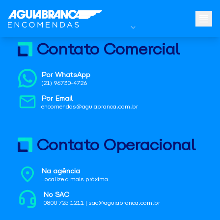
Contato Comercial
Por WhatsApp
(21) 96730-4726
Por Email
encomendas@aguiabranca.com.br
Contato Operacional
Na agência
Localize a mais próxima
No SAC
0800 725 1211 | sac@aguiabranca.com.br