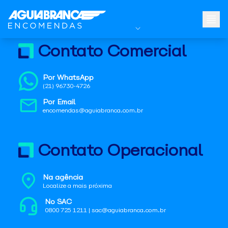
Contato Comercial
Por WhatsApp
(21) 96730-4726
Por Email
encomendas@aguiabranca.com.br
Contato Operacional
Na agência
Localize a mais próxima
No SAC
0800 725 1211 | sac@aguiabranca.com.br