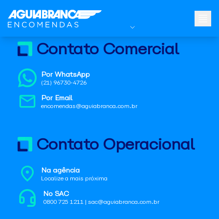
Contato Comercial
Por WhatsApp
(21) 96730-4726
Por Email
encomendas@aguiabranca.com.br
Contato Operacional
Na agência
Localize a mais próxima
No SAC
0800 725 1211 | sac@aguiabranca.com.br