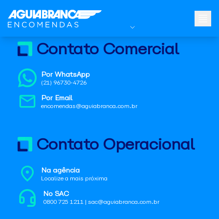
Contato Comercial
Por WhatsApp
(21) 96730-4726
Por Email
encomendas@aguiabranca.com.br
Contato Operacional
Na agência
Localize a mais próxima
No SAC
0800 725 1211 | sac@aguiabranca.com.br