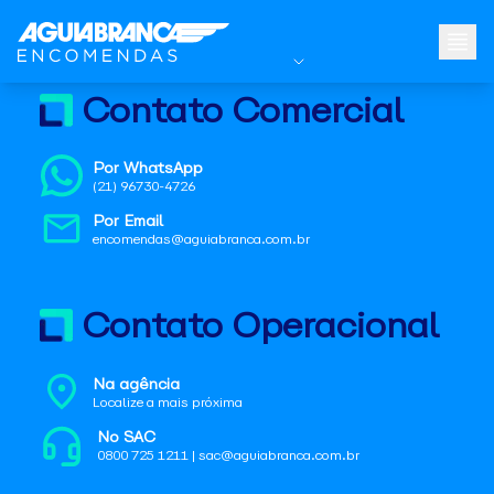
Contato Comercial
Por WhatsApp
(21) 96730-4726
Por Email
encomendas@aguiabranca.com.br
Contato Operacional
Na agência
Localize a mais próxima
No SAC
0800 725 1211 | sac@aguiabranca.com.br