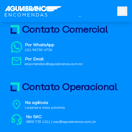
Contato Comercial
Por WhatsApp
(21) 96730-4726
Por Email
encomendas@aguiabranca.com.br
Contato Operacional
Na agência
Localize a mais próxima
No SAC
0800 725 1211 | sac@aguiabranca.com.br