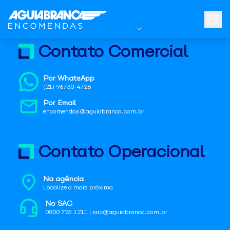
Contato Comercial
Por WhatsApp
(21) 96730-4726
Por Email
encomendas@aguiabranca.com.br
Contato Operacional
Na agência
Localize a mais próxima
No SAC
0800 725 1211 | sac@aguiabranca.com.br