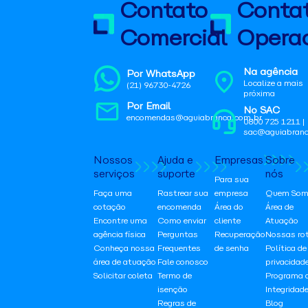
Contato
Conta
Comercial
Operac
Na agência
Por WhatsApp
Localize a mais
(21) 96730-4726
próxima
Por Email
No SAC
encomendas@aguiabranca.com.br
0800 725 1211 |
sac@aguiabranc
Nossos
Ajuda e
Empresas
Sobre
serviços
suporte
nós
Para sua
Faça uma
Rastrear sua
empresa
Quem Som
cotação
encomenda
Área do
Área de
Encontre uma
Como enviar
cliente
Atuação
agência física
Perguntas
Recuperação
Nossas ro
Conheça nossa
Frequentes
de senha
Política de
área de atuação
Fale conosco
privacidad
Solicitar coleta
Termo de
Programa 
isenção
Integridad
Regras de
Blog