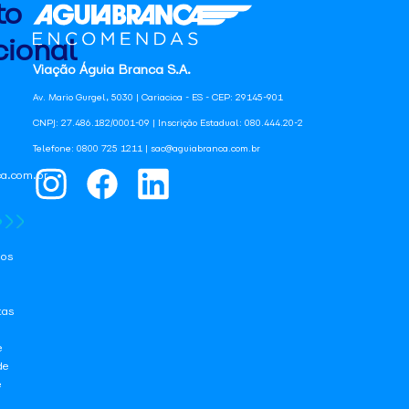
to
ional
Viação Águia Branca S.A.
Av. Mario Gurgel, 5030 | Cariacica - ES - CEP: 29145-901
CNPJ: 27.486.182/0001-09 | Inscrição Estadual: 080.444.20-2
Telefone: 0800 725 1211 | sac@aguiabranca.com.br
a.com.br
os
tas
e
de
e