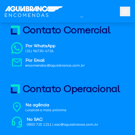
Contato Comercial
Por WhatsApp
(21) 96730-4726
Por Email
encomendas@aguiabranca.com.br
Contato Operacional
Na agência
Localize a mais próxima
No SAC
0800 725 1211 | sac@aguiabranca.com.br