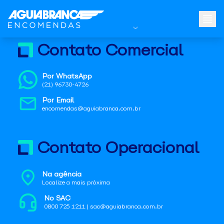
Contato Comercial
Por WhatsApp
(21) 96730-4726
Por Email
encomendas@aguiabranca.com.br
Contato Operacional
Na agência
Localize a mais próxima
No SAC
0800 725 1211 | sac@aguiabranca.com.br