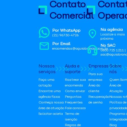
Contato
Conta
Comercial
Operac
Na agência
Por WhatsApp
Localize a mais
(21) 96730-4726
próxima
Por Email
No SAC
encomendas@aguiabranca.com.br
0800 725 1211 |
sac@aguiabranc
Nossos
Ajuda e
Empresas
Sobre
serviços
suporte
nós
Para sua
Faça uma
Rastrear sua
empresa
Quem Som
cotação
encomenda
Área do
Área de
Encontre uma
Como enviar
cliente
Atuação
agência física
Perguntas
Recuperação
Nossas ro
Conheça nossa
Frequentes
de senha
Política de
área de atuação
Fale conosco
privacidad
Solicitar coleta
Termo de
Programa 
isenção
Integridad
Regras de
Blog