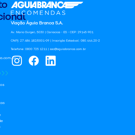
to
ional
Viação Águia Branca S.A.
Av. Mario Gurgel, 5030 | Cariacica - ES - CEP: 29145-901
CNPJ: 27.486.182/0001-09 | Inscrição Estadual: 080.444.20-2
Telefone: 0800 725 1211 | sac@aguiabranca.com.br
a.com.br
os
tas
e
de
e