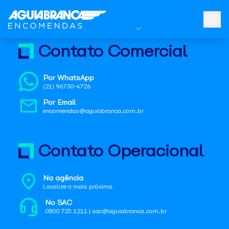
Contato Comercial
Por WhatsApp
(21) 96730-4726
Por Email
encomendas@aguiabranca.com.br
Contato Operacional
Na agência
Localize a mais próxima
No SAC
0800 725 1211 | sac@aguiabranca.com.br