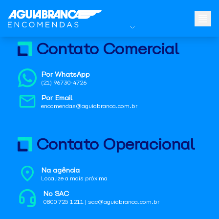
Contato Comercial
Por WhatsApp
(21) 96730-4726
Por Email
encomendas@aguiabranca.com.br
Contato Operacional
Na agência
Localize a mais próxima
No SAC
0800 725 1211 | sac@aguiabranca.com.br