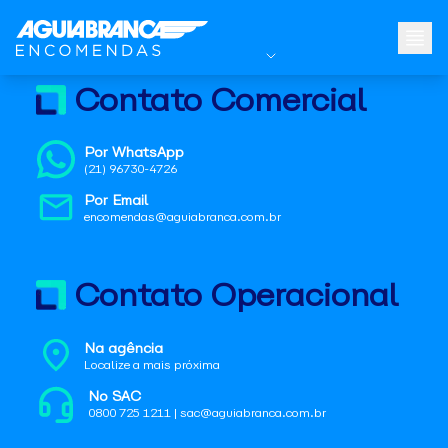
Contato Comercial
Por WhatsApp
(21) 96730-4726
Por Email
encomendas@aguiabranca.com.br
Contato Operacional
Na agência
Localize a mais próxima
No SAC
0800 725 1211 | sac@aguiabranca.com.br