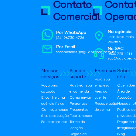
Contato
Conta
Comercial
Operac
Na agência
Por WhatsApp
Localize a mais
(21) 96730-4726
próxima
Por Email
No SAC
encomendas@aguiabranca.com.br
0800 725 1211 |
sac@aguiabranc
Nossos
Ajuda e
Empresas
Sobre
serviços
suporte
nós
Para sua
Faça uma
Rastrear sua
empresa
Quem Som
cotação
encomenda
Área do
Área de
Encontre uma
Como enviar
cliente
Atuação
agência física
Perguntas
Recuperação
Nossas ro
Conheça nossa
Frequentes
de senha
Política de
área de atuação
Fale conosco
privacidad
Solicitar coleta
Termo de
Programa 
isenção
Integridad
Regras de
Blog