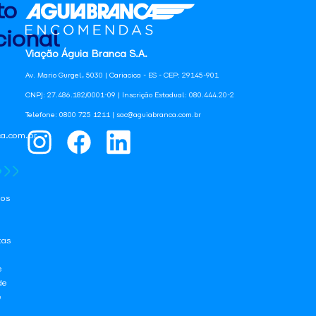
to
ional
Viação Águia Branca S.A.
Av. Mario Gurgel, 5030 | Cariacica - ES - CEP: 29145-901
CNPJ: 27.486.182/0001-09 | Inscrição Estadual: 080.444.20-2
Telefone: 0800 725 1211 | sac@aguiabranca.com.br
a.com.br
os
tas
e
de
e