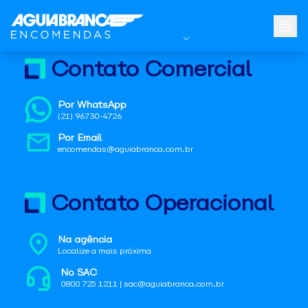
Contato Comercial
Por WhatsApp
(21) 96730-4726
Por Email
encomendas@aguiabranca.com.br
Contato Operacional
Na agência
Localize a mais próxima
No SAC
0800 725 1211 | sac@aguiabranca.com.br