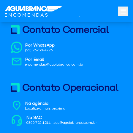
Contato Comercial
Por WhatsApp
(21) 96730-4726
Por Email
encomendas@aguiabranca.com.br
Contato Operacional
Na agência
Localize a mais próxima
No SAC
0800 725 1211 | sac@aguiabranca.com.br